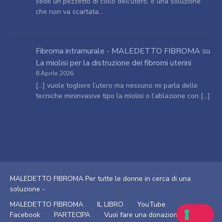
sede un pezzetto di collo dell'utero, è una soluzione
che non va scartata…
Fibroma intramurale - MALEDETTO FIBROMA
su
La miolisi per la distruzione dei fibromi uterini
8 Aprile 2026
[…] vuole togliere l’utero ma nessuno mi parla delle
tecniche mininvasive tipo la miolisi o l’ablazione con […]
MALEDETTO FIBROMA Per tutte le donne in cerca di una
soluzione -
MALEDETTO FIBROMA
IL LIBRO
YouTube
Facebook
PARTECIPA
Vuoi fare una donazione?