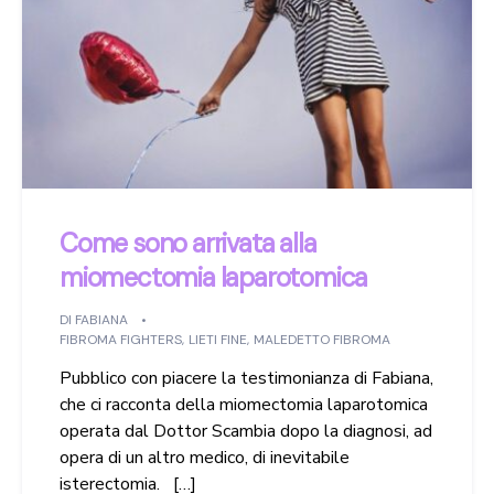
Come sono arrivata alla
miomectomia laparotomica
DI
FABIANA
FIBROMA FIGHTERS
,
LIETI FINE
,
MALEDETTO FIBROMA
Pubblico con piacere la testimonianza di Fabiana,
che ci racconta della miomectomia laparotomica
operata dal Dottor Scambia dopo la diagnosi, ad
opera di un altro medico, di inevitabile
isterectomia. […]