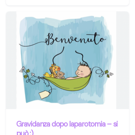
Gravidanza dopo laparotomia – si
può :)