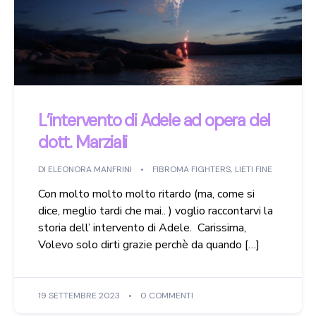
L’intervento di Adele ad opera del
dott. Marziali
DI
ELEONORA MANFRINI
FIBROMA FIGHTERS
,
LIETI FINE
Con molto molto molto ritardo (ma, come si
dice, meglio tardi che mai.. ) voglio raccontarvi la
storia dell’ intervento di Adele. Carissima,
Volevo solo dirti grazie perchè da quando […]
19 SETTEMBRE 2023
0 COMMENTI