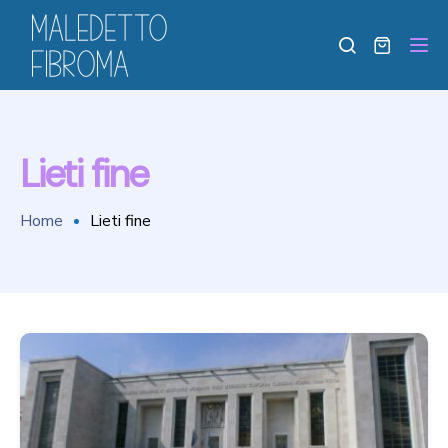
Tog
Lieti fine
Home
Lieti fine