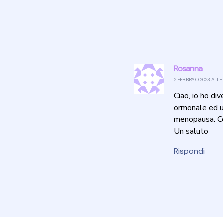
Rosanna
2 FEBBRAIO 2023 ALLE 
Ciao, io ho div
ormonale ed un
menopausa. Co
Un saluto
Rispondi