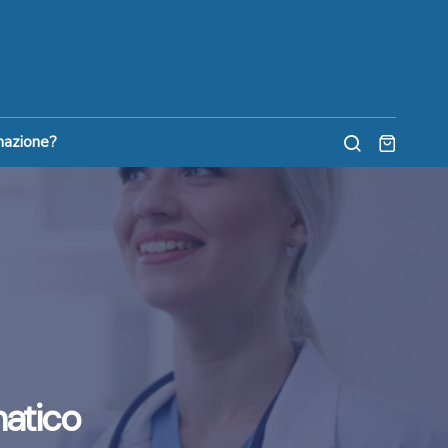
nazione?
matico