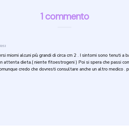
1 commento
13:53
ersi miomi alcuni più grandi di circa cm 2 . I sintomi sono tenuti a 
 attenta dieta.( niente fitoestrogeni ) Poi si spera che passi con l
munque credo che dovresti consultare anche un altro medico . pe