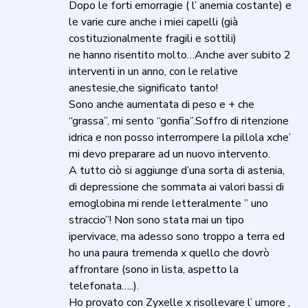
Dopo le forti emorragie ( l’ anemia costante) e
le varie cure anche i miei capelli (già
costituzionalmente fragili e sottili)
ne hanno risentito molto…Anche aver subito 2
interventi in un anno, con le relative
anestesie,che significato tanto!
Sono anche aumentata di peso e + che
“grassa”, mi sento “gonfia”.Soffro di ritenzione
idrica e non posso interrompere la pillola xche’
mi devo preparare ad un nuovo intervento.
A tutto ciò si aggiunge d’una sorta di astenia,
di depressione che sommata ai valori bassi di
emoglobina mi rende letteralmente ” uno
straccio”! Non sono stata mai un tipo
ipervivace, ma adesso sono troppo a terra ed
ho una paura tremenda x quello che dovrò
affrontare (sono in lista, aspetto la
telefonata…..).
Ho provato con Zyxelle x risollevare l’ umore ,