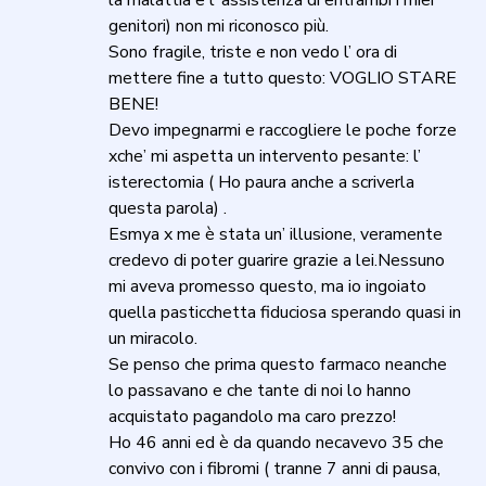
la malattia e l’ assistenza di entrambi i miei
genitori) non mi riconosco più.
Sono fragile, triste e non vedo l’ ora di
mettere fine a tutto questo: VOGLIO STARE
BENE!
Devo impegnarmi e raccogliere le poche forze
xche’ mi aspetta un intervento pesante: l’
isterectomia ( Ho paura anche a scriverla
questa parola) .
Esmya x me è stata un’ illusione, veramente
credevo di poter guarire grazie a lei.Nessuno
mi aveva promesso questo, ma io ingoiato
quella pasticchetta fiduciosa sperando quasi in
un miracolo.
Se penso che prima questo farmaco neanche
lo passavano e che tante di noi lo hanno
acquistato pagandolo ma caro prezzo!
Ho 46 anni ed è da quando necavevo 35 che
convivo con i fibromi ( tranne 7 anni di pausa,