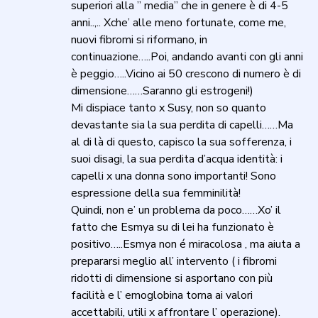
superiori alla ” media” che in genere è di 4-5
anni..,.. Xche’ alle meno fortunate, come me,
nuovi fibromi si riformano, in
continuazione…..Poi, andando avanti con gli anni
è peggio…..Vicino ai 50 crescono di numero è di
dimensione……Saranno gli estrogeni!)
Mi dispiace tanto x Susy, non so quanto
devastante sia la sua perdita di capelli……Ma
al di là di questo, capisco la sua sofferenza, i
suoi disagi, la sua perdita d’acqua identità: i
capelli x una donna sono importanti! Sono
espressione della sua femminilità!
Quindi, non e’ un problema da poco……Xo’ il
fatto che Esmya su di lei ha funzionato è
positivo…..Esmya non é miracolosa , ma aiuta a
prepararsi meglio all’ intervento ( i fibromi
ridotti di dimensione si asportano con più
facilità e l’ emoglobina torna ai valori
accettabili, utili x affrontare l’ operazione).