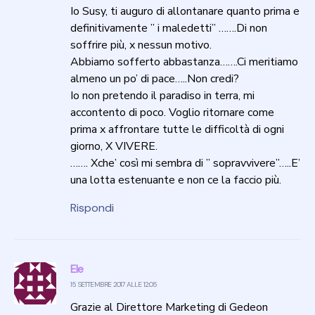
Io Susy, ti auguro di allontanare quanto prima e
definitivamente ” i maledetti” …….Di non
soffrire più, x nessun motivo.
Abbiamo sofferto abbastanza…….Ci meritiamo
almeno un po’ di pace…..Non credi?
Io non pretendo il paradiso in terra, mi
accontento di poco. Voglio ritornare come
prima x affrontare tutte le difficoltà di ogni
giorno, X VIVERE.
……. Xche’ così mi sembra di ” sopravvivere”…..E’
una lotta estenuante e non ce la faccio più.
Rispondi
Ele
15 SETTEMBRE 2017 ALLE 12:05
Grazie al Direttore Marketing di Gedeon