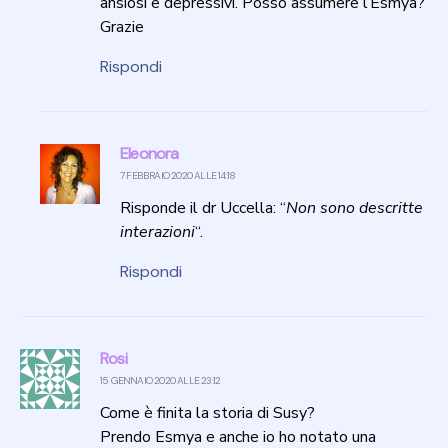
ansiosi e depressivi. Posso assumere l’Esmya?
Grazie
Rispondi
Eleonora
7 FEBBRAIO 2020 ALLE 14:18
Risponde il dr Uccella: “
Non sono descritte
interazioni
“.
Rispondi
Rosi
15 GENNAIO 2020 ALLE 23:12
Come è finita la storia di Susy?
Prendo Esmya e anche io ho notato una