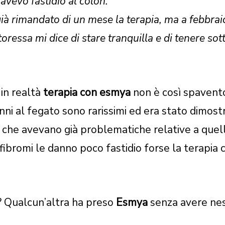
 avevo fastidio al colon.
già rimandato di un mese la terapia, ma a febbra
toressa mi dice di stare tranquilla e di tenere sott
 in realtà
terapia con esmya
non è così spavent
anni al fegato sono rarissimi ed era stato dimost
 che avevano già problematiche relative a quell
 fibromi le danno poco fastidio forse la terapia
? Qualcun’altra ha preso
Esmya
senza avere ne