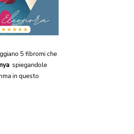
oggiano 5 fibromi che
smya
spiegandole
mma in questo
.