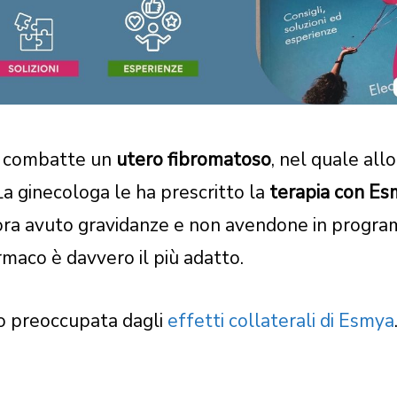
e combatte un
utero fibromatoso
, nel quale all
La ginecologa le ha prescritto la
terapia con E
ra avuto gravidanze e non avendone in progra
aco è davvero il più adatto.
o preoccupata dagli
effetti collaterali di Esmya