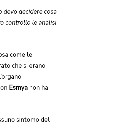
io devo decidere cosa
o controllo le analisi
osa come lei
rato che si erano
’organo.
 con
Esmya
non ha
ssuno sintomo del