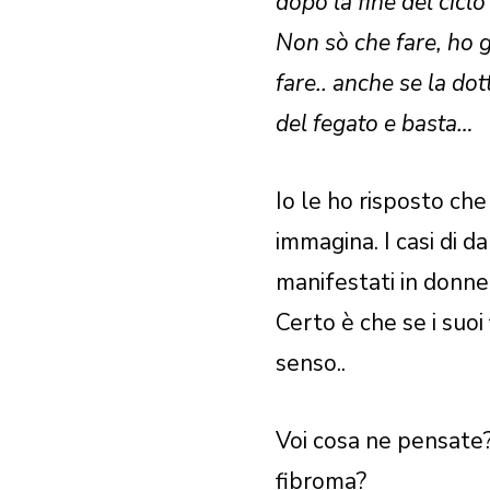
dopo la fine del ciclo
Non sò che fare, ho 
fare.. anche se la dot
del fegato e basta…
Io le ho risposto che
immagina. I casi di d
manifestati in donne
Certo è che se i suoi
senso..
Voi cosa ne pensate
fibroma?